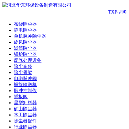
TXP型陶
布袋除尘器
静电除尘器
单机脉冲除尘器
旋风除尘器
滤筒除尘器
锅炉除尘器
废气处理设备
除尘布袋
除尘骨架
电磁脉冲阀
螺旋输送机
脉冲控制仪
插板阀
星型卸料器
矿山除尘器
木工除尘器
除尘器配件
行业除尘器